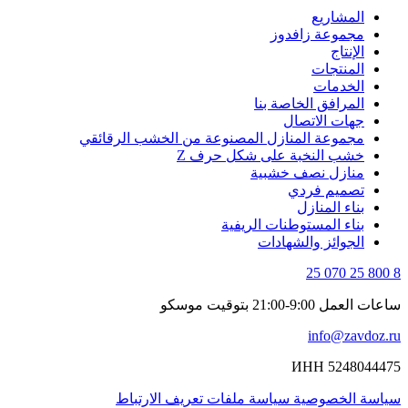
المشاريع
مجموعة زافدوز
الإنتاج
المنتجات
الخدمات
المرافق الخاصة بنا
جهات الاتصال
مجموعة المنازل المصنوعة من الخشب الرقائقي
خشب النخبة على شكل حرف Z
منازل نصف خشبية
تصميم فردي
بناء المنازل
بناء المستوطنات الريفية
الجوائز والشهادات
8 800 25 070 25
ساعات العمل 9:00-21:00 بتوقيت موسكو
info@zavdoz.ru
ИНН 5248044475
سياسة الخصوصية
سياسة ملفات تعريف الارتباط