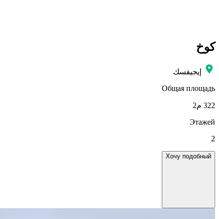
كوخ
إيجيفسك
Общая площадь
322 م2
Этажей
2
Хочу подобный