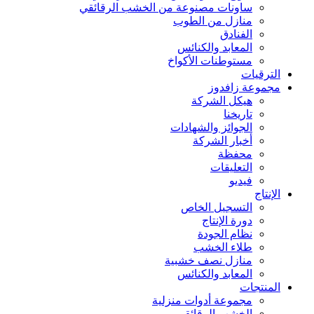
ساونات مصنوعة من الخشب الرقائقي
منازل من الطوب
الفنادق
المعابد والكنائس
مستوطنات الأكواخ
الترقيات
مجموعة زافدوز
هيكل الشركة
تاريخنا
الجوائز والشهادات
أخبار الشركة
محفظة
التعليقات
فيديو
الإنتاج
التسجيل الخاص
دورة الإنتاج
نظام الجودة
طلاء الخشب
منازل نصف خشبية
المعابد والكنائس
المنتجات
مجموعة أدوات منزلية
الخشب الرقائقي