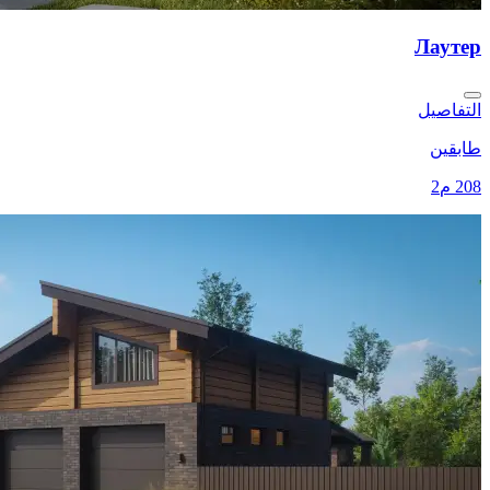
Лаутер
التفاصيل
طابقين
208 م2