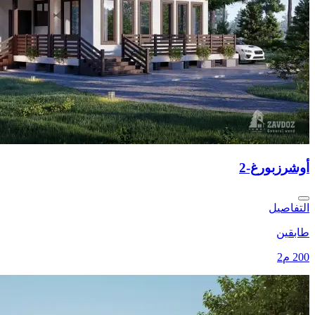
أوشرزبورغ-2
التفاصيل
طابقين
200 م2