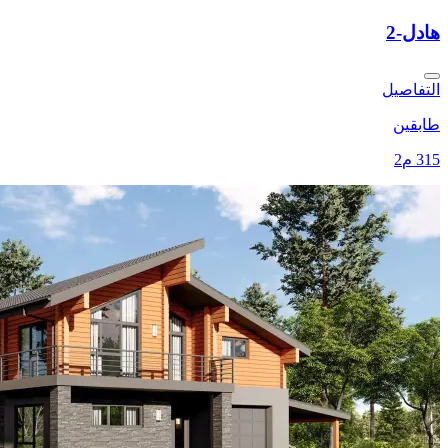
هادل-2
التفاصيل
طابقين
315 م2