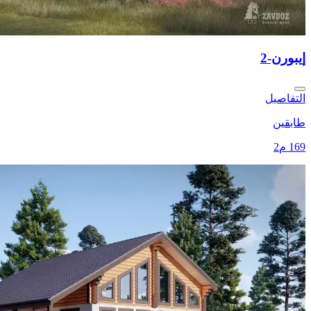
إيبورن-2
التفاصيل
طابقين
169 م2