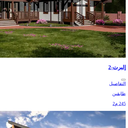
إلبرت-2
التفاصيل
طابقين
245 م2