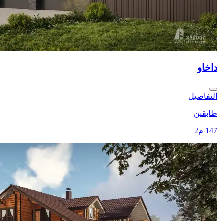
داخاو
التفاصيل
طابقين
147 م2