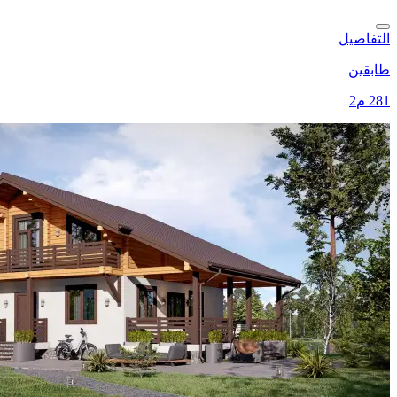
التفاصيل
طابقين
281 م2