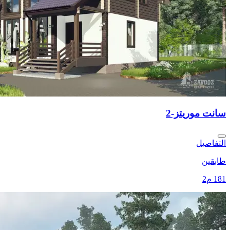
سانت موريتز-2
التفاصيل
طابقين
181 م2