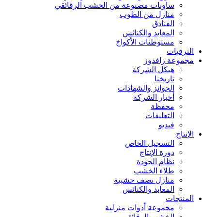
ساونات مصنوعة من الخشب الرقائقي
منازل من الطوب
الفنادق
المعابد والكنائس
مستوطنات الأكواخ
الترقيات
مجموعة زافدوز
هيكل الشركة
تاريخنا
الجوائز والشهادات
أخبار الشركة
محفظة
التعليقات
فيديو
الإنتاج
التسجيل الخاص
دورة الإنتاج
نظام الجودة
طلاء الخشب
منازل نصف خشبية
المعابد والكنائس
المنتجات
مجموعة أدوات منزلية
الخشب الرقائقي