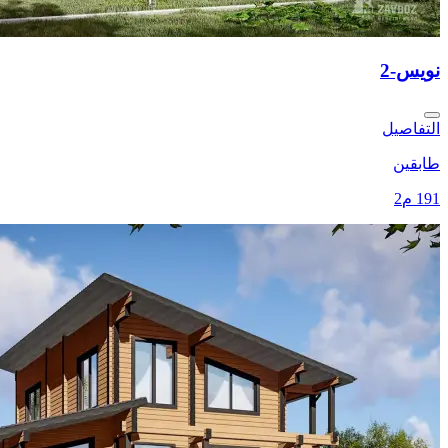
نويس-2
التفاصيل
طابقين
191 م2