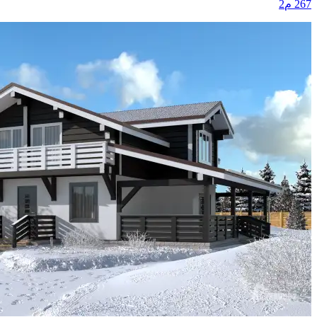
267 م2