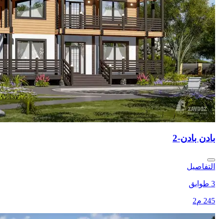
بادن بادن-2
التفاصيل
3 طوابق
245 م2