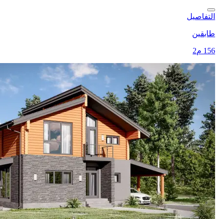
التفاصيل
طابقين
156 م2