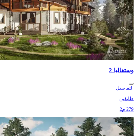
وستفاليا-2
التفاصيل
طابقين
279 م2