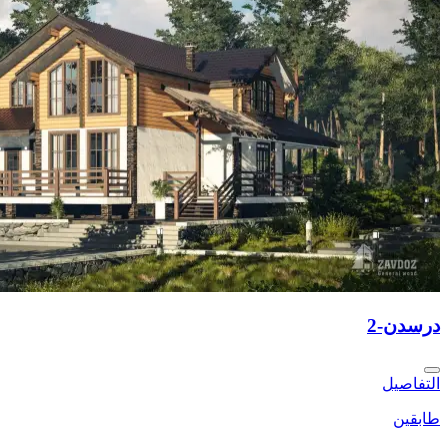
درسدن-2
التفاصيل
طابقين