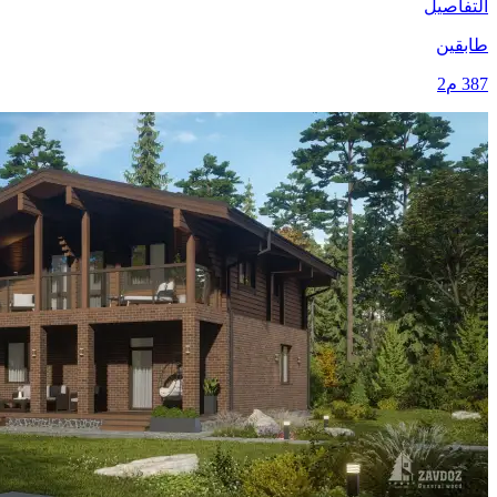
التفاصيل
طابقين
387 م2