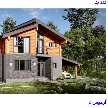
232 م2
آرهوس-2