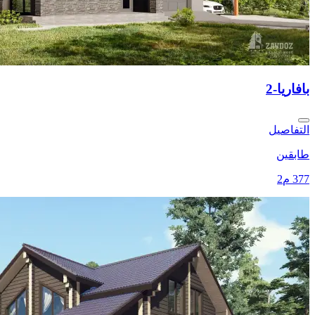
بافاريا-2
التفاصيل
طابقين
377 م2