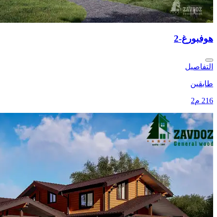
هوفبورغ-2
التفاصيل
طابقين
216 م2