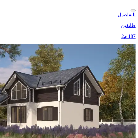
التفاصيل
طابقين
187 م2