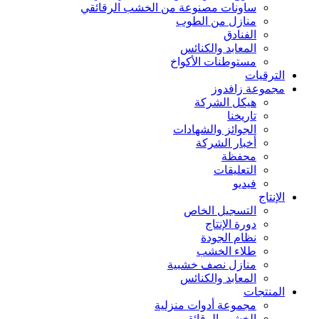
ساونات مصنوعة من الخشب الرقائقي
منازل من الطوب
الفنادق
المعابد والكنائس
مستوطنات الأكواخ
الترقيات
مجموعة زافدوز
هيكل الشركة
تاريخنا
الجوائز والشهادات
أخبار الشركة
محفظة
التعليقات
فيديو
الإنتاج
التسجيل الخاص
دورة الإنتاج
نظام الجودة
طلاء الخشب
منازل نصف خشبية
المعابد والكنائس
المنتجات
مجموعة أدوات منزلية
الخشب الرقائقي