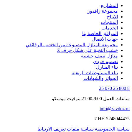
المشاريع
مجموعة زافدوز
الإنتاج
المنتجات
الخدمات
المرافق الخاصة بنا
جهات الاتصال
مجموعة المنازل المصنوعة من الخشب الرقائقي
خشب النخبة على شكل حرف Z
منازل نصف خشبية
تصميم فردي
بناء المنازل
بناء المستوطنات الريفية
الجوائز والشهادات
8 800 25 070 25
ساعات العمل 9:00-21:00 بتوقيت موسكو
info@zavdoz.ru
ИНН 5248044475
سياسة الخصوصية
سياسة ملفات تعريف الارتباط