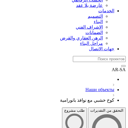
عارضة بلا عقد
الخدمات
التصميم
البناء
الإشراف الفني
الضمانات
الرهن العقاري والقرض
مراحل البناء
جهات الاتصال
AR-SA
Наши объекты
كوخ خشبي مع نوافذ بانورامية
التحقق من التقديرات
طلب مشروع