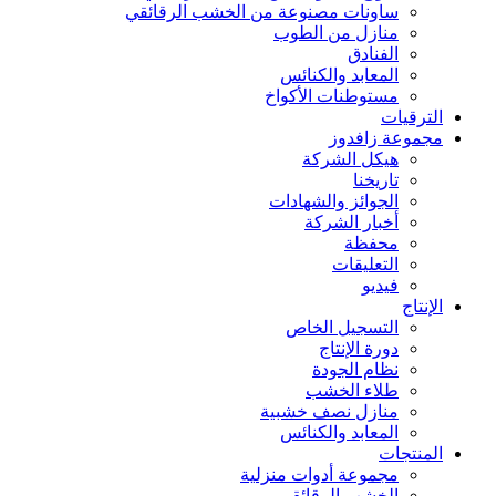
ساونات مصنوعة من الخشب الرقائقي
منازل من الطوب
الفنادق
المعابد والكنائس
مستوطنات الأكواخ
الترقيات
مجموعة زافدوز
هيكل الشركة
تاريخنا
الجوائز والشهادات
أخبار الشركة
محفظة
التعليقات
فيديو
الإنتاج
التسجيل الخاص
دورة الإنتاج
نظام الجودة
طلاء الخشب
منازل نصف خشبية
المعابد والكنائس
المنتجات
مجموعة أدوات منزلية
الخشب الرقائقي