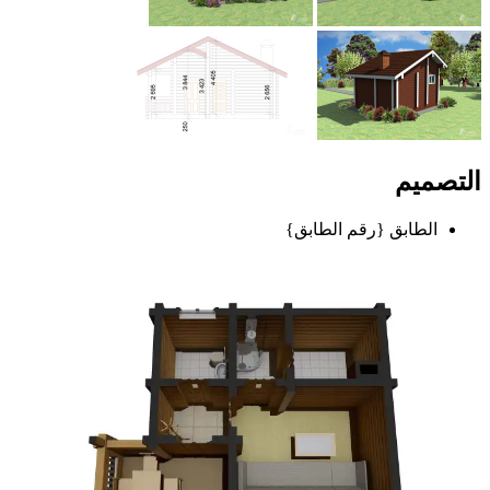
التصميم
الطابق {رقم الطابق}