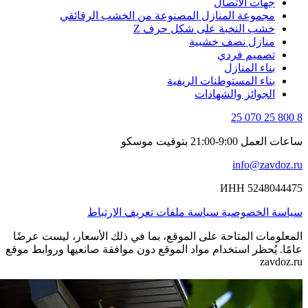
جهات الاتصال
مجموعة المنازل المصنوعة من الخشب الرقائقي
خشب النخبة على شكل حرف Z
منازل نصف خشبية
تصميم فردي
بناء المنازل
بناء المستوطنات الريفية
الجوائز والشهادات
8 800 25 070 25
ساعات العمل 9:00-21:00 بتوقيت موسكو
info@zavdoz.ru
ИНН 5248044475
سياسة الخصوصية
سياسة ملفات تعريف الارتباط
المعلومات المتاحة على الموقع، بما في ذلك الأسعار، ليست عرضًا
عامًا. يُحظر استخدام مواد الموقع دون موافقة صانعيها وروابط موقع
zavdoz.ru