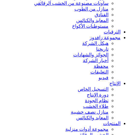
ساونات مصنوعة من الخشب الرقائقي
منازل من الطوب
الفنادق
المعابد والكنائس
مستوطنات الأكواخ
الترقيات
مجموعة زافدوز
هيكل الشركة
تاريخنا
الجوائز والشهادات
أخبار الشركة
محفظة
التعليقات
فيديو
الإنتاج
التسجيل الخاص
دورة الإنتاج
نظام الجودة
طلاء الخشب
منازل نصف خشبية
المعابد والكنائس
المنتجات
مجموعة أدوات منزلية
الخشب الرقائقي