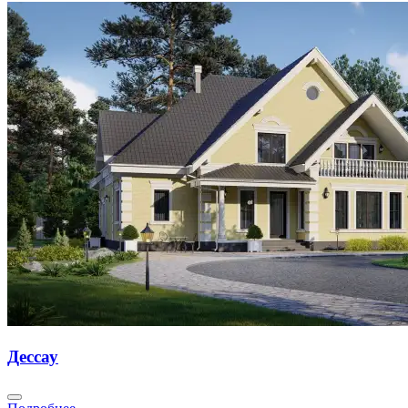
Дессау